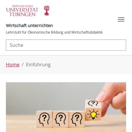
Skip to main navigation
Skip to main content
Skip to page footer
Wirtschaft unterrichten
Lehrstuhl für Ökonomische Bildung und Wirtschaftsdidaktik
You are here:
Home
Einführung