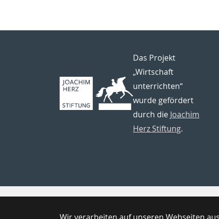
Das Projekt
„Wirtschaft
unterrichten“
wurde gefördert
durch die
Joachim
Herz Stiftung
.
Wir verarbeiten auf unseren Webseiten a