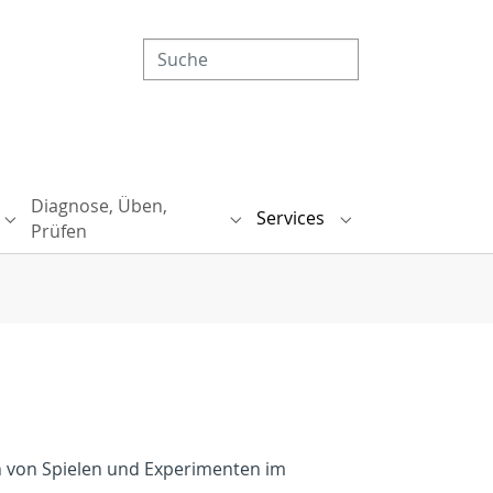
Diagnose, Üben,
Services
sche Bildung"
rodidaktik"
Submenu for "Mikrodidaktik"
Submenu for "Diagnose, Üben, 
Submenu for "Serv
Prüfen
en von Spielen und Experimenten im