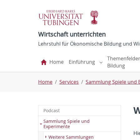
Skip to main navigation
Skip to main content
Skip to page footer
Wirtschaft unterrichten
Lehrstuhl für Ökonomische Bildung und Wir
Themenfelde
Home
Einführung
Submenu for "Ei
Bildung
You are here:
Home
Services
Sammlung Spiele und 
W
Podcast
Sammlung Spiele und
Experimente
Hi
(current)
Weitere Sammlungen