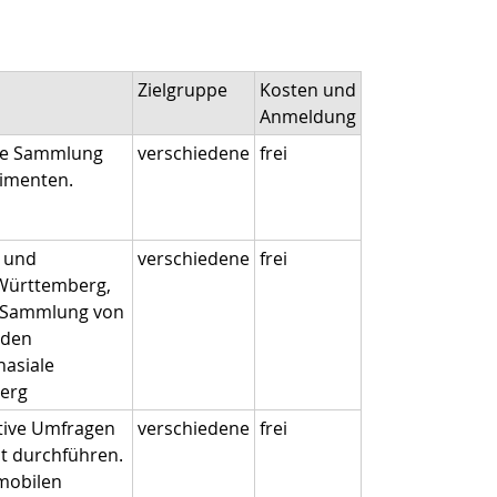
Zielgruppe
Kosten und
Anmeldung
ine Sammlung
verschiedene
frei
imenten.
t und
verschiedene
frei
-Württemberg,
 Sammlung von
 den
nasiale
erg
ktive Umfragen
verschiedene
frei
t durchführen.
 mobilen