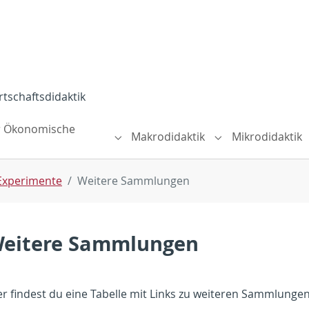
tschaftsdidaktik
r Ökonomische
Makrodidaktik
Mikrodidaktik
nführung"
Submenu for "Themenfelder Ökonomi
Submenu for "Mak
Experimente
Weitere Sammlungen
eitere Sammlungen
er findest du eine Tabelle mit Links zu weiteren Sammlung