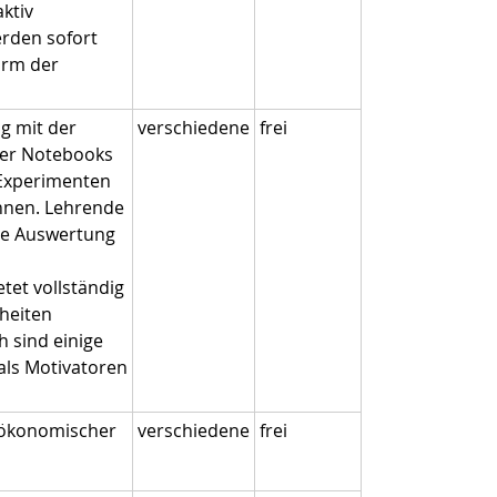
ktiv
erden sofort
irm der
g mit der
verschiedene
frei
der Notebooks
 Experimenten
nnen. Lehrende
che Auswertung
tet vollständig
heiten
h sind einige
 als Motivatoren
 ökonomischer
verschiedene
frei