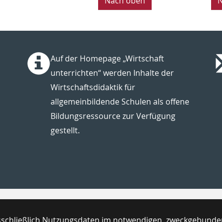
Nach oben
N
Auf der Homepage „Wirtschaft
unterrichten“ werden Inhalte der
Wirtschaftsdidaktik für
allgemeinbildende Schulen als offene
Bildungsressource zur Verfügung
gestellt.
usschließlich Nutzungsdaten im notwendigen, zweckgebund