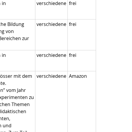
 in
verschiedene
frei
che Bildung
verschiedene
frei
ung von
Bereichen zur
 in
verschiedene
frei
lösser mit dem
verschiedene
Amazon
te.
en” vom Jahr
Experimenten zu
lichen Themen
didaktischen
nten,
n und