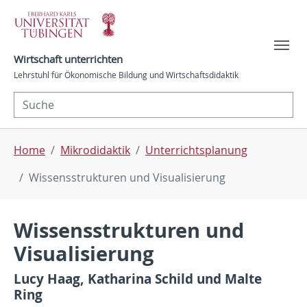
Skip to main navigation
Skip to main content
Skip to page footer
Wirtschaft unterrichten
Lehrstuhl für Ökonomische Bildung und Wirtschaftsdidaktik
You are here:
Home
Mikrodidaktik
Unterrichtsplanung
Wissensstrukturen und Visualisierung
Wissensstrukturen und
Visualisierung
Lucy Haag, Katharina Schild und Malte
Ring