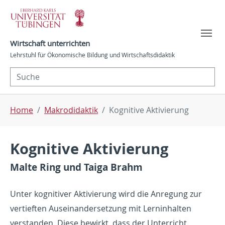
Skip to main navigation
Skip to main content
Skip to page footer
Wirtschaft unterrichten
Lehrstuhl für Ökonomische Bildung und Wirtschaftsdidaktik
You are here:
Home
Makrodidaktik
Kognitive Aktivierung
Kognitive Aktivierung
Malte Ring und Taiga Brahm
Unter kognitiver Aktivierung wird die Anregung zur
vertieften Auseinandersetzung mit Lerninhalten
verstanden. Diese bewirkt, dass der Unterricht