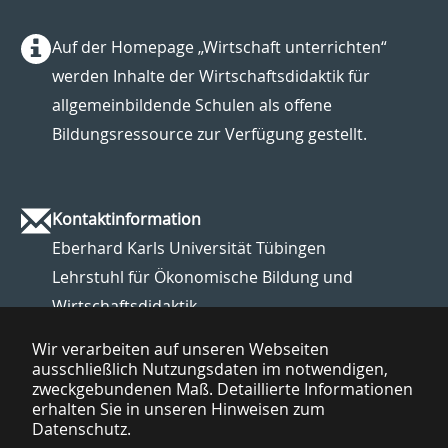
Auf der Homepage „Wirtschaft unterrichten“
werden Inhalte der Wirtschaftsdidaktik für
allgemeinbildende Schulen als offene
Bildungsressource zur Verfügung gestellt.
Kontaktinformation
Eberhard Karls Universität Tübingen
Lehrstuhl für Ökonomische Bildung und
Wirtschaftsdidaktik
Wir verarbeiten auf unseren Webseiten
Web:
https://uni-tuebingen.de/de/69763
ausschließlich Nutzungsdaten im notwendigen,
Mail:
oer@wiwi.uni-tuebingen.de
zweckgebundenen Maß. Detaillierte Informationen
erhalten Sie in unseren Hinweisen zum
Datenschutz.